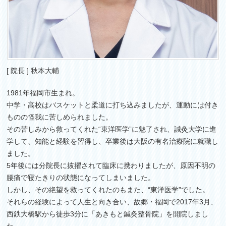
[ 院長 ] 秋本大輔
1981年福岡市生まれ。
中学・高校はバスケットと柔道に打ち込みましたが、運動には付き
ものの怪我に苦しめられました。
その苦しみから救ってくれた“東洋医学”に魅了され、誠灸大学に進
学して、知能と経験を習得し、卒業後は大阪の有名治療院に就職し
ました。
5年後には分院長に抜擢されて臨床に携わりましたが、原因不明の
腰痛で寝たきりの状態になってしまいました。
しかし、その絶望を救ってくれたのもまた、“東洋医学”でした。
それらの経験によって人生と向き合い、故郷・福岡で2017年3月、
西鉄大橋駅から徒歩3分に「あきもと鍼灸整骨院」を開院しまし
た。