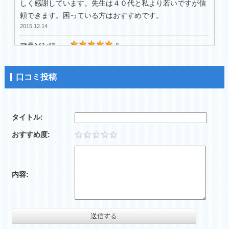
しく感謝しています。先生は４０代と私より若いですが信
頼できます。困っている方はおすすめです。
2015.12.14
マラソンに
5
今度も桜マラソンに出るんですがいつも身体の管理をして
もらってます。
口コミ投稿
練習で走った後、膝が痛くなって困っていたんですが、お
世話になってから結構無理しても大丈夫になりました。
なんで痛くなったか、予防するにはなど丁寧に教えてもら
タイトル:
って納得しました。
何かあればすぐ頼ってます。
おすすめ度:
これからも安心してマラソンが出来ます。いいですよ！
2015.12.09
サッカー
5
内容:
子供がサッカーで怪我してかかりました。おすすめです。
やっぱり親としては病院に行っても待つのがきついし時間
がないのでなかなか連れてってやれないんですが、こちら
は予約できるし、遅くまでやってるので練習から帰ってき