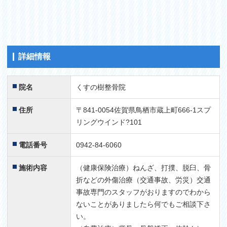
ても連れてってあげれます。すごく便利です。
2015.12.09
野球で
5
息子が野球をやっていますが肩を痛めてお世話になりまし
詳細情報
た。
治療の説明も丁寧で安心してみてもらってます。
おかげでだいぶよくなり、部活に打ち込めるようになりま
院名
くすの樹整骨院
した。
スポーツの専門の病院と提携してあるのも安心ですね。
住所
〒841-0054佐賀県鳥栖市蔵上町666-1スプ
お勧めします。
リングウインド?101
2015.12.09
電話番号
0942-84-6060
バレーボール
5
バレーボールでジャンプして着地で人の足に乗り捻挫しま
施術内容
（健康保険治療）ねんざ、打撲、脱臼、骨
した。メッチャ痛かったけどくすの樹の先生に診てもらい
折などの外傷治療（交通事故、労災）交通
治療してもらいました。おかげで今では前と変わらずガン
事故専門のスタッフがおりますのでわから
ガン、バレーをしています。
ないことがありましたら何でもご相談下さ
ありがとうございました。
い。
2015.12.09