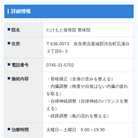
詳細情報
院名
たけもと接骨院 整体院
住所
〒636-0073 奈良県北葛城郡河合町広瀬台
３丁目6−３
電話番号
0745-31-5702
施術内容
・骨格矯正（全身の歪みを整える）
・内臓調整（検査や自覚はない内臓の疲れ
を取る）
・自律神経調整（自律神経のバランスを整
える）
・経路調整（氣の流れを整える）
治療時間
火曜日～土曜日 9:00～19:30