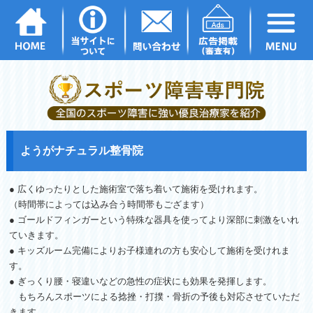
ようがナチュラル整骨院
● 広くゆったりとした施術室で落ち着いて施術を受けれます。
（時間帯によっては込み合う時間帯もござます）
● ゴールドフィンガーという特殊な器具を使ってより深部に刺激をいれ
ていきます。
● キッズルーム完備によりお子様連れの方も安心して施術を受けれま
す。
● ぎっくり腰・寝違いなどの急性の症状にも効果を発揮します。
もちろんスポーツによる捻挫・打撲・骨折の予後も対応させていただ
きます