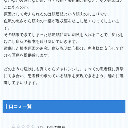
なかなか改善しない肩こり・腰痛・膝痛偏頭痛など、その原因はど
こにあるのか。
原因として考えられるのは筋硬結という筋肉のしこりです。
血流の悪さから筋肉の一部が過収縮を起こし硬くなってしまいま
す。
その結果できてしまった筋硬結に深い刺激を入れることで、変化を
起こし症状の根本を取り除いていきます。
徹底した根本原因の追究、症状説明に心掛け、患者様に安心して頂
ける医療を提供致します。
どのような症状にも真向からチャレンジし、すべての患者様に真摯
に向き合い、患者様の求めている結果を実現できるよう、懸命に邁
進してまいります。
口コミ一覧
0.00
0件の投稿