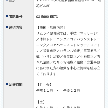
住所
〒160-0023東京都新宿区西新宿1-18-2 晴
花ビル8F
電話番号
03-5990-5573
施術内容
【施術・治療内容】
サムライ整骨院では、手技（マッサージ）
／体幹トレーニング／コアバランストレー
ニング／コアバランスストレッチ／コアト
レ／骨盤矯正／バランス矯正／電気療法／
鍼（ハリ）治療／骨盤矯正／小顔矯正／巻
き爪治療／むちうち治療／腰痛／交通事故
にあわれた方の治療を中心に施術を組み立
てております。
治療時間
【月～金】
午前１１時 ～ 午後２２時
【土】
午前１１時 ～ 午後１９時