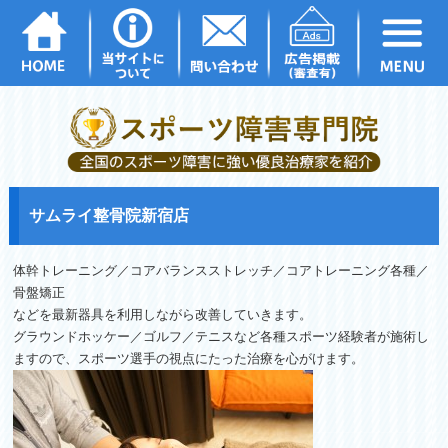
サムライ整骨院新宿店
体幹トレーニング／コアバランスストレッチ／
コアトレーニング各種／
骨盤矯正
などを最新器具を利用しながら改善していきます。
グラウンドホッケー／ゴルフ／
テニスなど各種スポーツ経験者が施術し
ますので、
スポーツ選手の視点にたった治療を心がけます。