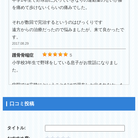
中学1年生で野球部に入っていきなりの運動量のせいか膝
を痛めて歩けないくらいの痛みでした。
それが数回で完治するというのはびっくりです
遠方からの治療だったので悩みましたが、来て良かったで
す。
2017.08.29
踵骨骨端症
5
小学校3年生で野球をしている息子がお世話になりまし
た。
病院では安静にということだけで湿布しか出されなかった
のに山本先生にお世話になったらその日に半分以下に痛み
が激減。
口コミ投稿
魔法使いのようです(*⁰▿⁰*)
2017.08.28
タイトル:
野球肩
5