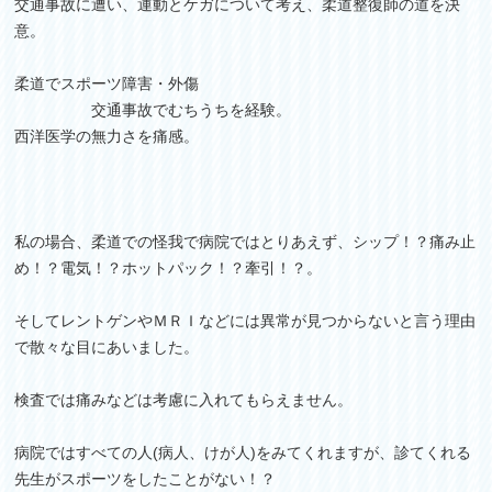
交通事故に遭い、運動とケガについて考え、柔道整復師の道を決
意。
柔道でスポーツ障害・外傷
交通事故でむちうちを経験。
西洋医学の無力さを痛感。
私の場合、柔道での怪我で病院ではとりあえず、シップ！？痛み止
め！？電気！？ホットパック！？牽引！？。
そしてレントゲンやＭＲＩなどには異常が見つからないと言う理由
で散々な目にあいました。
検査では痛みなどは考慮に入れてもらえません。
病院ではすべての人(病人、けが人)をみてくれますが、診てくれる
先生がスポーツをしたことがない！？