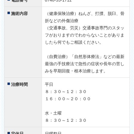
電話番号
0748-33-1712
富山から
5
今回富山から治療に伺いました。
施術内容
（健康保険治療）ねんざ、打撲、脱臼、骨
折などの外傷治療
体中が痛み、リウマチのような状況でしたが、3日間治療
（交通事故、労災）交通事故専門のスタッ
に集中して体の動き方などを色々教えて頂きました。
フがおりますのでわからないことがありま
したら何でもご相談ください。
これからも月に一回は行かせて頂きます。
（自費治療）「自然形体療法」などの最新
最強の手技療法で急性の症状や長年の苦し
ありがとうございました。
みを早期回復・根本治療します。
2017.06.02
野球肩治療
5
治療時間
平日
インターネットで検索して飛騨高山から3時間かけて来ま
８：３０～１２：３０
した。
１６：００～２０：００
同じチームメイトが野球肘で治療を受けに行って一日で随
分良くなったと言うことで思い切って来院しました。
水・土曜
ここまで来ると絶対何とかしてもらう強い気持ちで治療を
８：３０～１２：３０
受けました。
定休日
日曜祭日