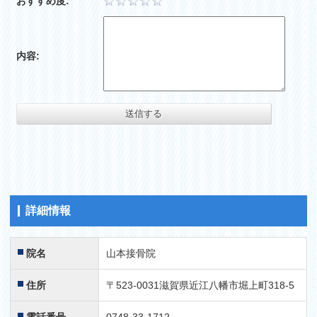
おすすめ度:
子供が野球肩で他の整形外科で安静にして3か月かかると
言われ・・・。
内容:
試合が間に合わない事からインターネットを徘徊しながら
辿り着いた山本接骨院さんに。
院長先生の特殊治療を受けて５回で投球動作の痛みがなく
なりました。
これは本当にびっくりです。
詳細情報
院名
山本接骨院
困っている方は是非行ってみてください。
お勧めします。
住所
〒523-0031滋賀県近江八幡市堀上町318-5
2017.06.02