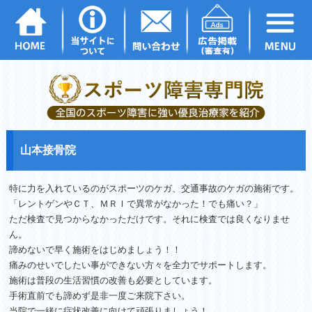
山本接骨院
特に力を入れているのがスポーツのケガ、
交通事故のケガの施術です。
「レントゲンやＣＴ、ＭＲＩで異常がなかった！でも痛い？」
ただ検査で見つからなかっただけです。
それに検査では良くなりませ
ん。
諦めないで早く施術をはじめましょう！！
痛みのせいでしたい事ができない方々を全力でサポートします。
施術は普段の生活習慣の改善も必要としています。
手術直前でも諦めず是非一度ご来院下さい。
当院で一緒に症状改善に向けて頑張りましょう！