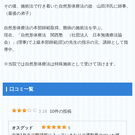
その後、施術法で行き着いた自然形体療法の故 山田洋氏に師事。
（最後の弟子）
自然形体療法の本部師範取得。難病の施術法を学ぶ。
現在、「自然形体療法 関西塾 （社団法人 日本無痛療法協
会）」(理事)で上級本部師範(匠)の先生の指示の元、講師として指
導中。
※当院では自然形体療法は特殊施術として受けて頂けます。
口コミ一覧
3.18
10件の投稿
オスグッド
5