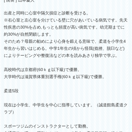
[ 院長 ] 山本慶人
出産と同時に心室中隔欠損症と診断を受ける。
※右心室と左心室を分けている壁に穴があいている病気です。先天
性疾患の30%を占め,もっとも頻度が高い病気です。幼児期までに
約30%が自然閉鎖します。
そのため？母親の勧めにより心身を鍛える意味で、柔道を小学生4
年生から習いはじめる。中学1年生の頃から怪我(捻挫、脱臼など)
によりテーピングや整復法などの本を読みあさり独学で学ぶ。
高校時代は京都府(60ｋｇ以下級)で優勝。
大学時代は滋賀県体重別選手権(60ｋｇ以下級)で優勝。
柔道5段
現在は小学生、中学生を中心に指導しています。（誠道館島柔道ク
ラブ）
スポーツジムのインストラクターとして勤務。