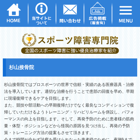
杉山接骨院
杉山接骨院ではプロスポーツの世界で信頼・実績のある医療器具・
治療
法を導入しています。
適切な治療を行うことで患部の回復を早め、
早期
に現場復帰できるケアを目指します。
また、
競技や部活動への早期復帰だけでなく最良なコンディションで復
帰
していただけるようトレーニング・リハビリルームを併設し、
パフォ
ーマンスの向上を目指します。そして、
再発予防のために患者様の筋肉
量・体型・
ポジションなどから怪我の原因を見つけ出し、再発の予防
策・
トレーニング方法の提案もさせて頂きます。
今まで時間が合わず診察を受けられなった患者様のために、
夜9時まで