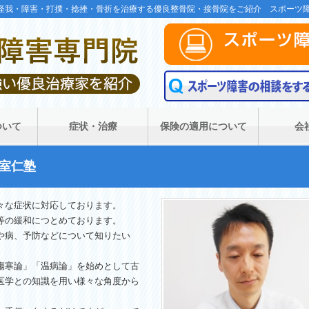
ツの怪我・障害・打撲・捻挫・骨折を治療する優良整骨院・接骨院をご紹介 スポーツ
ついて
症状・治療
保険の適用について
会
室仁塾
々な症状に対応しております。
等の緩和につとめております。
や病、予防などについて知りたい
傷寒論」「温病論」を始めとして古
医学との知識を用い様々な角度から