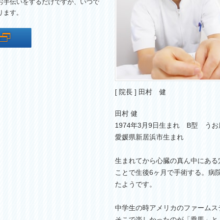
お手伝いをするだけですが、いつで
ります。
[ 院長 ] 田村 健
田村 健
1974年3月9日生まれ B型 うお
愛媛県新居浜市生まれ
生まれてから心臓の真ん中にある
ことで生後6ヶ月で手術する。病
たようです。
中学生の時アメリカのファームス
そこで楽しかったのが「乗馬」と