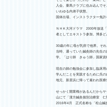
入会。乗馬クラブに住み込んで
いわゆる内弟子状態。
国体出場、インストラクター免許
ＮＨＫ大河ドラマ 2000年放送
者としてエキストラ参加。博多ど
30歳の年に母が乳癌で他界。そ
当時、通っていた鍼灸師の先生の
学。「はり師 きゅう師」国家資
現在の師の勉強会に参加し臨床用
学んだことを実践するために呉の
地元、新居浜に帰って雇われ医療
せっかく開業権があるんだからヤ
山にて「漢方鍼灸個別治療室 仁
2016年4月 正式名称を「松山