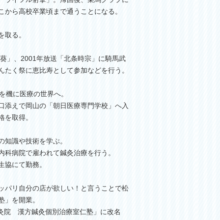
そこから高校卒業頃まで通うことになる。
を取る。
「葵」、2001年放送「北条時宗」に騎馬武
んたく祭に恵比寿として参加などを行う。
れを機に医療の世界へ。
口添えで岡山の「朝日医療専門学校」へ入
格を取得。
の知識や技術を学ぶ。
内科病院で雇われて鍼灸治療を行う。
生協にて勤務。
ッパリ自分の店が欲しい！と言うことで松
塾」を開業。
鍼灸院 漢方鍼灸個別治療室仁塾」に改名