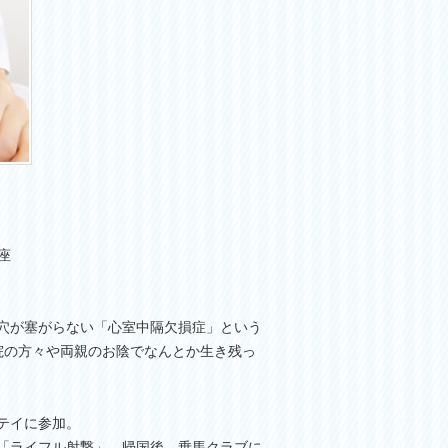
座
穴が塞がらない「心室中隔欠損症」という
院の方々や両親のお陰でなんとか生き残っ
テイに参加。
「ライフル射撃」。帰国後、乗馬クラブに