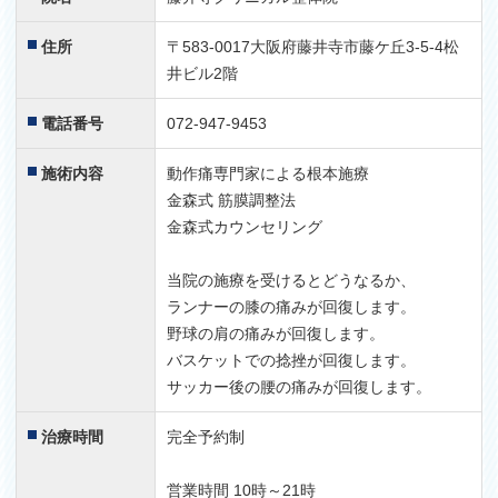
藁をもすがる思いで治療してもらうと、あれよあれよと動
きがよくなっていきました。
住所
〒583-0017大阪府藤井寺市藤ケ丘3-5-4松
ソフトボールも続けていいと言われ安心しました。
井ビル2階
先生自身も野球をやられていたということで安心して体の
ことを任せれました。
電話番号
072-947-9453
これからも世話になろうと思います。
2016.04.16
施術内容
動作痛専門家による根本施療
金森式 筋膜調整法
金森式カウンセリング
当院の施療を受けるとどうなるか、
ランナーの膝の痛みが回復します。
野球の肩の痛みが回復します。
バスケットでの捻挫が回復します。
サッカー後の腰の痛みが回復します。
治療時間
完全予約制
営業時間 10時～21時