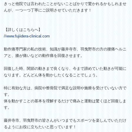
きっと他院では言われたことがないことばかりで驚かれるかもしれませ
んが、一つ一つ丁寧にご説明させていただきます！
【詳しくはこちらへ】
//www.fujiidera-clinical.
com
動作痛専門家の私の技術、知識が藤井寺市、
羽曳野市の方の腰痛ヘルニ
アと、
膝が痛いなどの動作痛を回復させます。
回復した時、関節の動きまで良くなり、
今まで諦めていた動きが可能に
なります。
どんどん体を動かしたくなることでしょう。
特に有効な方は、
病院や整骨院で満足な説明や施療を受けていない方で
す。
体を動かすことの基本を理解するだけで痛みと運動は驚くほど回復
しま
す。
藤井寺市、
羽曳野市の皆さんがいつまでもスポーツを楽しんでいただけ
るよう
にお役に立ちたいと思っています！