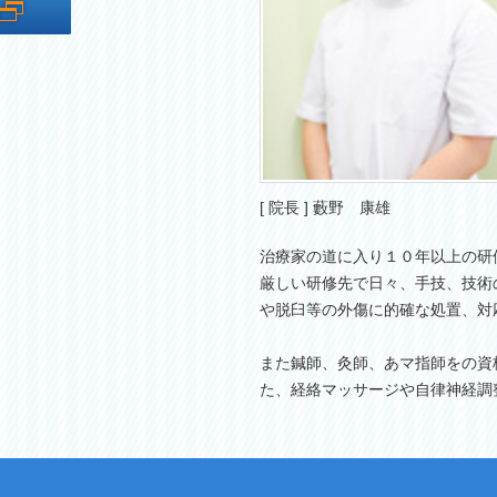
[ 院長 ] 藪野 康雄
治療家の道に入り１０年以上の研
厳しい研修先で日々、手技、技術
や脱臼等の外傷に的確な処置、対
また鍼師、灸師、あマ指師をの資
た、経絡マッサージや自律神経調