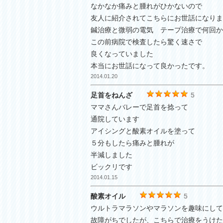
なかなか痛みと腫れがひかないので
友人に紹介されてこちらにお世話になりま
鍼治療と微弱の電気 テープ治療で何回か
この前病院で検査したら驚く速さで
良くなっていました
本当にお世話になって良かったです。
2014.01.20
足首をねんざ
5
ママさんバレーで足首を捻って
通院しています
アイシングと酸素オイルを塗って
５分もしたら痛みと腫れが
半減しました
ビックリです
2014.01.15
酸素オイル
5
ウルトラマラソンやマラソンを趣味にして
故障がちでしたが、こちらで治療をうけた