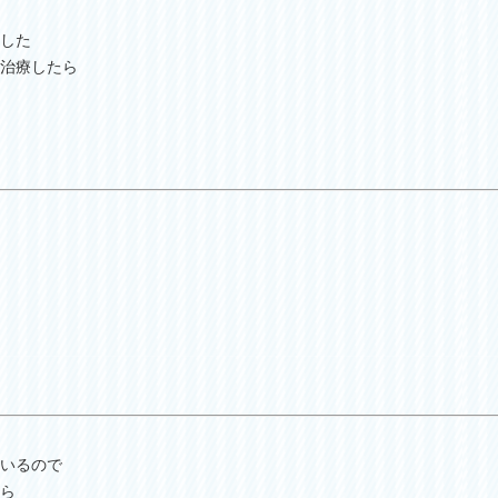
した
治療したら
いるので
ら