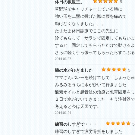
休日の救世主。
5
草野球でキャッチャーしている時に
強い玉を二塁に投げた際に腰を痛めて
動けなくなりました。。。
たまたま休日診療でここの先生に
診てもらって サラシで固定してもらいま
すると 固定してもらっただけで動けるよ
さらに軽く引っ張ってもらったらすこぶる
2014.01.27
膝の水がひきました
5
ママさんバレーを続けてして しょっちゅ
みるみるうちに水がひいて行きました
酸素オイルと超音波の治療と包帯固定をし
３日で水がひいてきました もう注射器で
考えると今は天国です。
2014.01.24
練習のしすぎで・・・
5
練習のしすぎで疲労骨折をしました