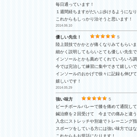
毎日通っています！
１週間経ちますがだいぶ歩けるようになり
これからもしっかり治そうと思います！
2014.06.10
優しい先生！
5
陸上競技でかかとが痛くなりみてもらいま
細かく説明してもらいとても優しい先生で
インソールとかも薦めてくれていろいろ調
今では完治して練習に集中できて嬉しいで
インソールのおかげで徐々に記録も伸びて
嬉しいです！
2014.05.29
強い味方
5
ビーチボールバレーで膝を痛めて通院して
鍼治療を２回受けて 今までの痛みと違う
入念にストレッチや別途でトレーニング指
スポーツをしている方には強い味方ではな
これからもお世話になります！