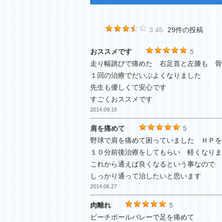
3.45
29件の投稿
おススメです
5
走り幅跳びで痛めた 右足首と左膝も 骨
１回の治療でだいぶよくなりました
先生も優しくて安心です
すごくおススメです
2014.09.18
肩を痛めて
5
野球で肩を痛めて困っていました ＨＰを
１０分前後治療をしてもらい 軽くなりま
これから通えば良くなるという事なので
しっかり通って治したいと思います
2014.06.27
肉離れ
5
ビーチボールバレーで足を痛めて