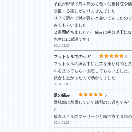
子供が野球で肩を痛めて色々な整骨院や病
回復する兆しがありませんでした
ＨＰで調べて鍼が良いと書いてあったので
みてもらいました
２週間経ちましたが 痛みは半分以下にな
先生には感謝です！
2014.02.27
フットサルでのケガ
5
フットサルの練習中に足首を捻り時間と共
ルを塗ってもらい固定してもらいました。
試合も近かったので助かりました
2014.02.05
足の痛み
5
野球部に所属していて練習のし過ぎで去年
た
酸素オイルのマッサージと鍼治療で３回の
2014.01.31