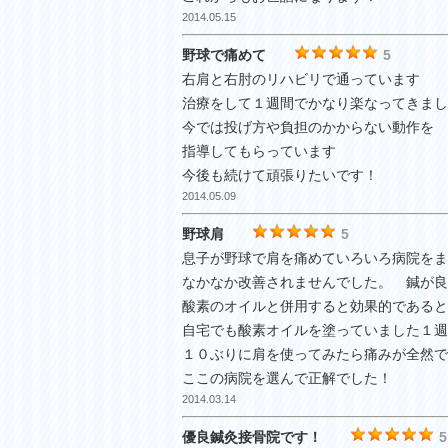
2014.05.15
野球で痛めて
5
右肩と右肘のリハビリで通っています
治療をして１週間でかなり楽なってきまし
今では投げ方や負担のかからない動作を
指導してもらっています
今後も続けて頑張りたいです！
2014.05.09
野球肩
5
息子が野球で肩を痛めていろいろ病院をま
なかなか改善されませんでした。 鍼が良
酸素のオイルと併用すると効果的であると
自宅でも酸素オイルを塗っていました１週
１０ぶりに肩を使ってみたら痛みが全然で
ここの病院を選んで正解でした！
2014.03.14
優良鍼灸接骨院です！
5