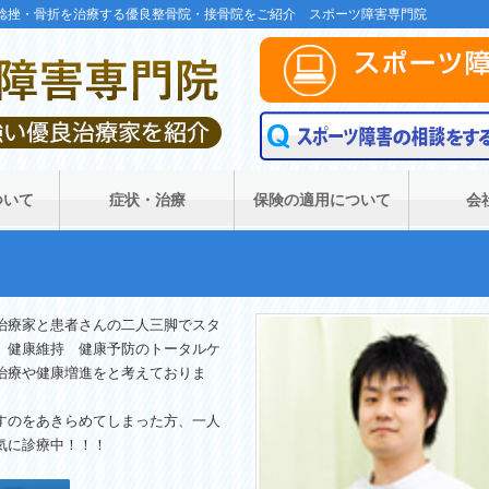
・捻挫・骨折を治療する優良整骨院・接骨院をご紹介 スポーツ障害専門院
ついて
症状・治療
保険の適用について
会
治療家と患者さんの二人三脚でスタ
 健康維持 健康予防のトータルケ
治療や健康増進をと考えておりま
すのをあきらめてしまった方、一人
気に診療中！！！