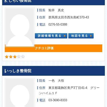
くじらい接骨院
院長
鯨井 真史
住所
群馬県太田市西矢島町370-43
電話
0276-55-0388
いっしき整骨院
院長
一色 大悟
住所
東京都葛飾区青戸3丁目41-4 グリー
ンハイム１Ｆ
電話
03-3690-8333