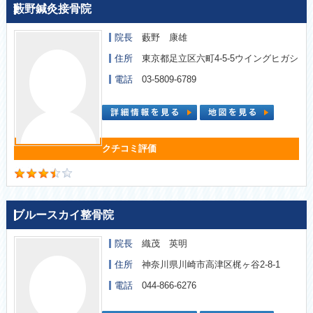
藪野鍼灸接骨院
院長
藪野 康雄
住所
東京都足立区六町4-5-5ウイングヒガシ
電話
03-5809-6789
ブルースカイ整骨院
院長
織茂 英明
住所
神奈川県川崎市高津区梶ヶ谷2-8-1
電話
044‐866-6276