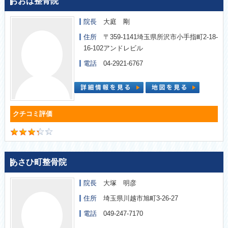
おおば整骨院
院長
大庭 剛
住所
〒359-1141埼玉県所沢市小手指町2-18-
16-102アンドレビル
電話
04-2921-6767
あさひ町整骨院
院長
大塚 明彦
住所
埼玉県川越市旭町3-26-27
電話
049-247-7170