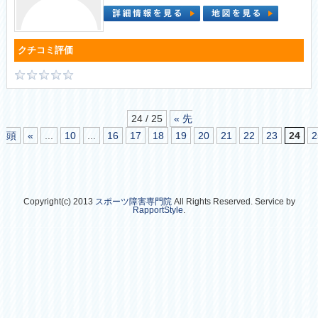
24 / 25
« 先
頭
«
...
10
...
16
17
18
19
20
21
22
23
24
2
Copyright(c) 2013
スポーツ障害専門院
All Rights Reserved. Service by
RapportStyle
.