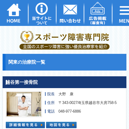
関東の治療院一覧
越谷第一接骨院
院長
大野 康
住所
〒343-0027埼玉県越谷市大房758-5
電話
048-977-6886