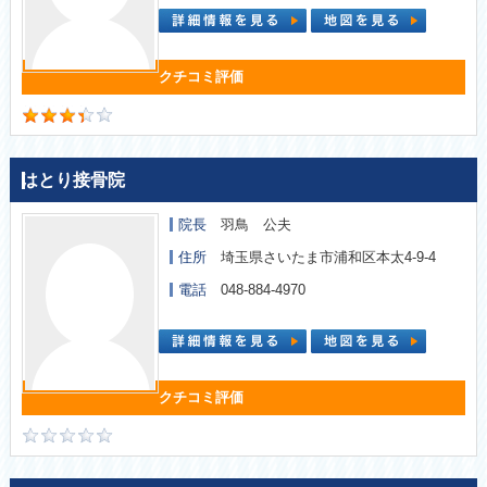
はとり接骨院
院長
羽鳥 公夫
住所
埼玉県さいたま市浦和区本太4-9-4
電話
048-884-4970