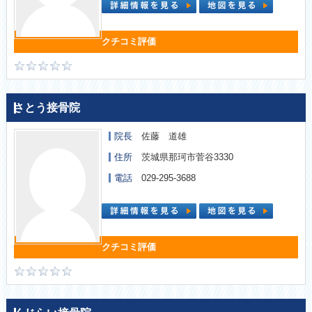
さとう接骨院
院長
佐藤 道雄
住所
茨城県那珂市菅谷3330
電話
029-295-3688