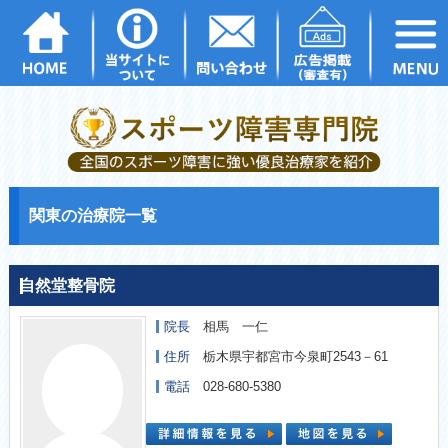
関東の治療院一覧
自然堂整骨院
院長
相馬 一仁
住所
栃木県宇都宮市今泉町2543－61
電話
028-680-5380