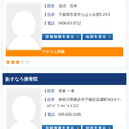
院長
浅沼 浩幸
住所
千葉県市原市ちはら台西5-23-5
電話
0436-63-3712
あすなろ接骨院
院長
登倉 一泰
住所
神奈川県横浜市戸塚区品濃町543-4 ｱｰ
ﾙｱﾝﾄﾞｱｰﾙﾋﾞﾙⅡ2-C
電話
045-826-1245