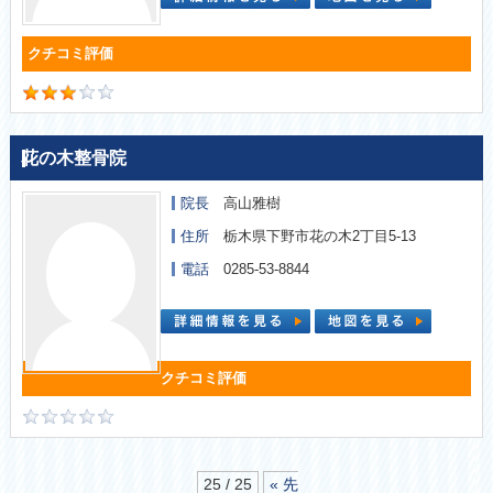
花の木整骨院
院長
高山雅樹
住所
栃木県下野市花の木2丁目5-13
電話
0285-53-8844
25 / 25
« 先